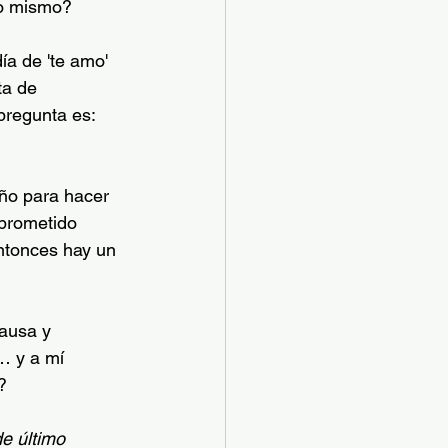
no mismo?
a de 'te amo' 
ta de 
 pregunta es: 
año para hacer 
mprometido 
ntonces hay un 
ausa y 
… y a mí 
?
e último 