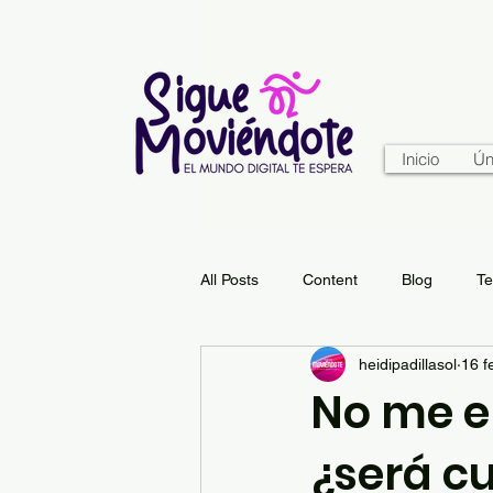
Inicio
Ún
All Posts
Content
Blog
Te
heidipadillasol
16 f
No me e
¿será c