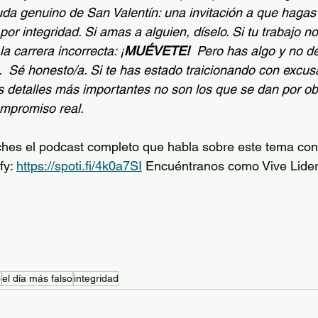
a genuino de San Valentín: una invitación a que hagas 
por integridad. Si amas a alguien, díselo. Si tu trabajo no
la carrera incorrecta: ¡
MUÉVETE!
  Pero has algo y no de
.
  S
é honesto/a. Si te has estado traicionando con excus
s detalles más importantes no son los que se dan por obl
ompromiso real.
uches el podcast completo que habla sobre este tema co
y: 
https://spoti.fi/4k0a7SI
 Encuéntranos como Vive Lide
o
el día más falso
integridad