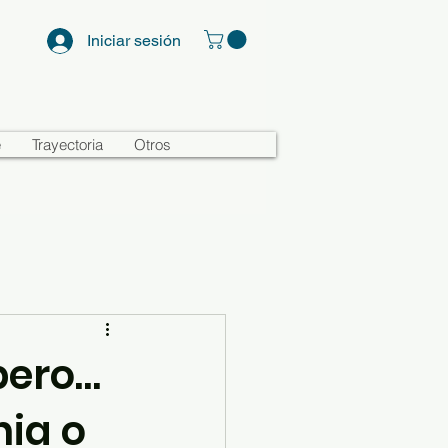
Iniciar sesión
e
Trayectoria
Otros
pero…
nia o