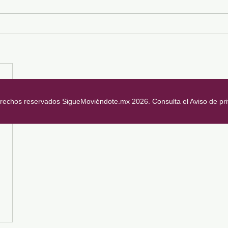
erechos reservados SigueMoviéndote.mx 2026. Consulta el Aviso de pr