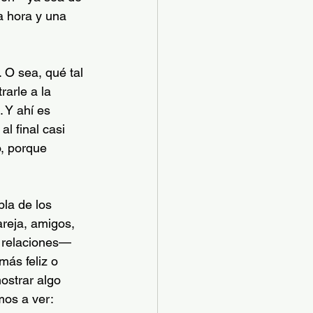
a hora y una 
 O sea, qué tal 
arle a la 
 Y ahí es 
l final casi 
o, porque 
la de los 
reja, amigos, 
s relaciones—
ás feliz o 
strar algo 
os a ver: 