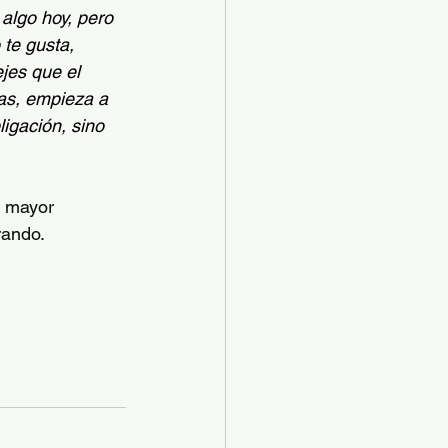
algo hoy, pero 
 te gusta, 
jes que el 
as, empieza a 
igación, sino 
n mayor 
rando.