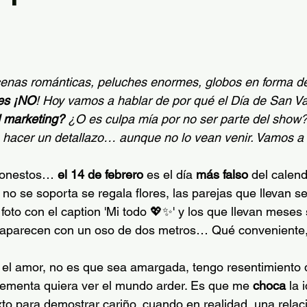
trellas.
cenas románticas, peluches enormes, globos en forma 
es ¡NO
! Hoy vamos a hablar de por qué el Día de San Va
l marketing?
 ¿O es culpa mía por no ser parte del show?
 a hacer un detallazo… aunque no lo vean venir. Vamos a 
 honestos…
el 14 de febrero
 es el día 
más falso
 del calend
 no se soporta se regala flores, las parejas que llevan 
oto con el caption 'Mi todo 💖✨' y los que llevan meses 
y aparecen con un oso de dos metros… Qué conveniente
 el amor, no es que sea amargada, tengo resentimiento 
lementa quiera ver el mundo arder. Es que me 
choca
 la
exto para demostrar cariño, cuando en realidad, una rel