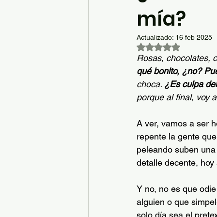
mía?
Actualizado:
16 feb 2025
Obtuvo NaN de 5 es
Rosas, chocolates, 
qué bonito, ¿no? Pu
choca. 
¿Es culpa de
porque al final, voy
A ver, vamos a ser
repente la gente que
peleando suben una f
detalle decente, ho
Y no, no es que odie
alguien o que simpe
solo día sea el pret