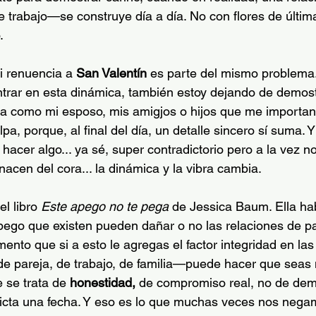
e trabajo—se construye día a día. No con flores de últim
.
i renuencia a 
San Valentín
 es parte del mismo problema.
trar en esta dinámica, también estoy dejando de demostr
a como mi esposo, mis amigjos o hijos que me importan.
a, porque, al final del día, un detalle sincero sí suma. Y a
hacer algo... ya sé, super contradictorio pero a la vez n
acen del cora... la dinámica y la vibra cambia.
l libro 
Este apego no te pega
 de Jessica Baum. Ella hab
apego que existen pueden dañar o no las relaciones de pa
mento que si a esto le agregas el factor integridad en la
e pareja, de trabajo, de familia—puede hacer que seas m
 se trata de 
honestidad, 
de compromiso real, no de demo
icta una fecha. Y eso es lo que muchas veces nos negam