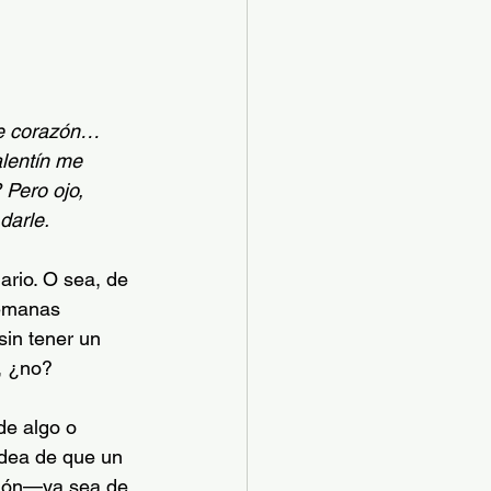
de corazón… 
lentín me 
 Pero ojo, 
darle.
ario. O sea, de 
semanas 
sin tener un 
, ¿no?
de algo o 
 idea de que un 
ación—ya sea de 