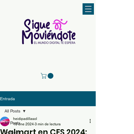
Entrada
All Posts
heidipadillasol
All Posts
10 ene 2024
3 min de lectura
Walmart en CES 2024:
Content