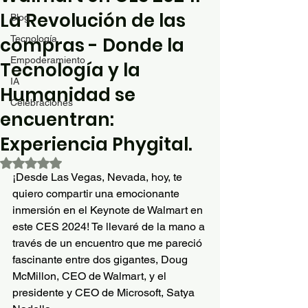
La Revolución de las
Blog
compras - Donde la
Tecnología
Empoderamiento
Tecnología y la
IA
Humanidad se
Celebraciones
encuentran:
Experiencia Phygital.
Obtuvo NaN de 5 estrellas.
¡Desde Las Vegas, Nevada, hoy, te 
quiero compartir una emocionante 
inmersión en el Keynote de Walmart en 
este CES 2024! Te llevaré de la mano a 
través de un encuentro que me pareció 
fascinante entre dos gigantes, Doug 
McMillon, CEO de Walmart, y el 
presidente y CEO de Microsoft, Satya 