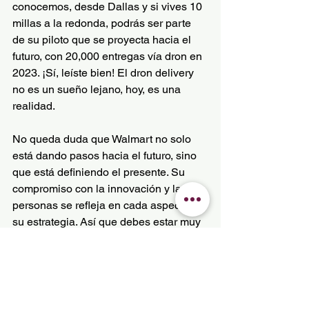
conocemos, desde Dallas y si vives 10 
millas a la redonda, podrás ser parte 
de su piloto que se proyecta hacia el 
futuro, con 20,000 entregas vía dron en 
2023. ¡Sí, leíste bien! El dron delivery 
no es un sueño lejano, hoy, es una 
realidad.
No queda duda que Walmart no solo 
está dando pasos hacia el futuro, sino 
que está definiendo el presente. Su 
compromiso con la innovación y las 
personas se refleja en cada aspecto de 
su estrategia. Así que debes estar muy 
pendiente del emocionante viaje con 
Walmart, donde la tecnología y la 
humanidad se entrelazan para crear el 
futuro de las compras, y México no es 
la excepción, Walmart ha llevado a un 