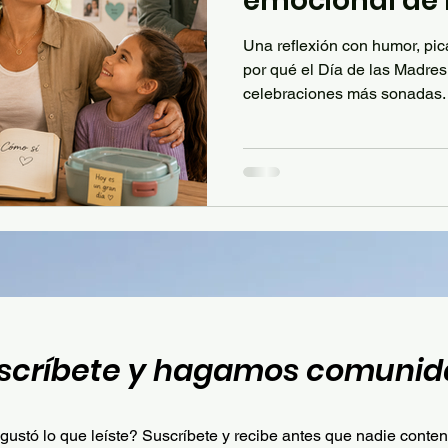
emocional de l
Una reflexión con humor, pi
por qué el Día de las Madres
celebraciones más sonadas.
papás participan cada vez má
del hogar, este texto reconoc
pero pone el foco en esa fue
impulsa, empodera, corrige, 
sí” incluso cuando todo parece comp
a las mamás que, con carácte
scríbete y hagamos comunid
gustó lo que leíste? Suscríbete y recibe antes que nadie conte