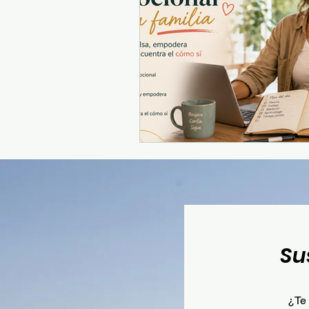
Su
¿Te 