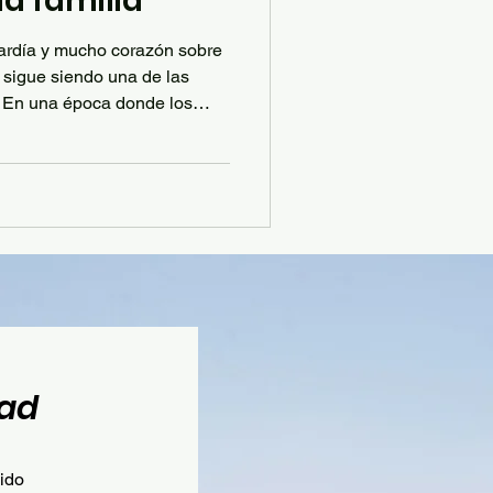
a familia
cardía y mucho corazón sobre
 sigue siendo una de las
 En una época donde los
s en la crianza y las labores
e el valor de ambos roles,
rza única de mamá: la que
abraza y encuentra el “cómo
licado. Un homenaje
r, intuición
ad
nido