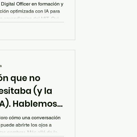
 Digital Officer en formación y
os aprendizajes del MIT. Quizá
o gracias a Alfasigma México
is líderes, hoy tengo la
specialización de un año en
omo
 Un sueño que
ra
ón que no
sitaba (y la
IA). Hablemos
emocional con
ploro cómo una conversación
l puede abrirte los ojos a
r. Más allá de la