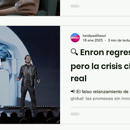
tecnología, se trata de hacer
liderar desde la conciencia 
heidipadillasol
16 ene 2025
3 min de lect
🔍 Enron regre
pero la crisis 
real
📢 El falso relanzamiento d
global: las promesas sin inn
enfrenta la crisis energética.