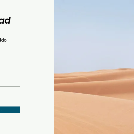
ad
nido
.