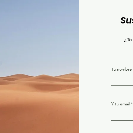
Su
¿Te 
Tu nombre
Y tu email