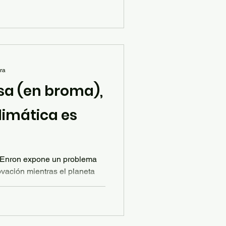
 una pausa, reflexionar y
emocional.
ura
sa (en broma),
climática es
e Enron expone un problema
ovación mientras el planeta