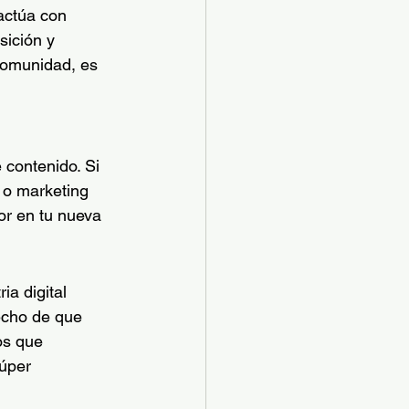
ractúa con 
ición y 
comunidad, es 
 contenido. Si 
o o marketing 
or en tu nueva 
ia digital 
echo de que 
os que 
úper 