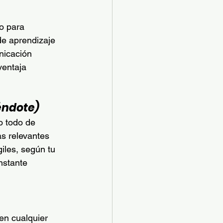
to para 
de aprendizaje 
nicación 
ventaja 
éndote)
o todo de 
s relevantes 
iles, según tu 
nstante 
en cualquier 