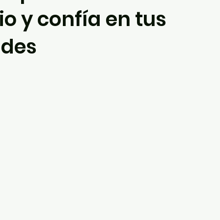
o y confía en tus
ades
trellas.