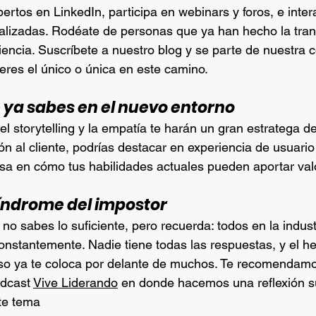
pertos en LinkedIn, participa en webinars y foros, e inte
lizadas. Rodéate de personas que ya han hecho la trans
encia. Suscríbete a nuestro blog y se parte de nuestra 
res el único o única en este camino.
ue ya sabes en el nuevo entorno
el storytelling y la empatía te harán un gran estratega de
ión al cliente, podrías destacar en experiencia de usuari
sa en cómo tus habilidades actuales pueden aportar val
 síndrome del impostor
no sabes lo suficiente, pero recuerda: todos en la industr
nstantemente. Nadie tiene todas las respuestas, y el h
so ya te coloca por delante de muchos. Te recomendam
dcast 
Vive Liderando
 en donde hacemos una reflexión s
te tema