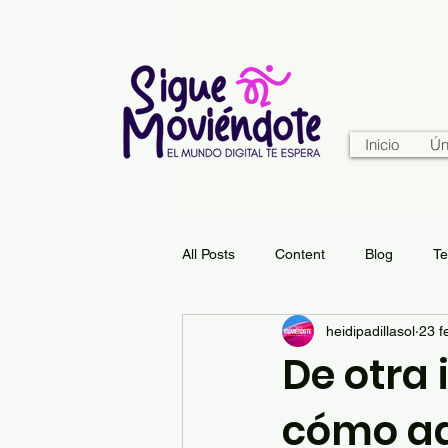
Inicio
Ún
All Posts
Content
Blog
Te
heidipadillasol
23 f
De otra 
cómo ad