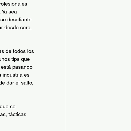
ofesionales 
. Ya sea 
rse desafiante 
r desde cero, 
s de todos los 
unos tips que 
e está pasando 
 industria es 
 dar el salto, 
 que se 
s, tácticas 