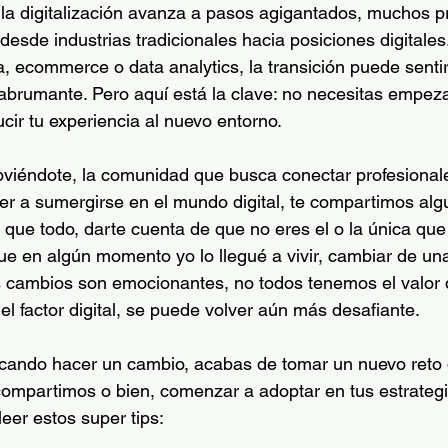
a digitalización avanza a pasos agigantados, muchos pr
desde industrias tradicionales hacia posiciones digitales
a, ecommerce o data analytics, la transición puede senti
 abrumante. Pero aquí está la clave: no necesitas empeza
cir tu experiencia al nuevo entorno.
oviéndote, la comunidad que busca conectar profesionale
r a sumergirse en el mundo digital, te compartimos alg
o que todo, darte cuenta de que no eres el o la única qu
que en algún momento yo lo llegué a vivir, cambiar de una
s cambios son emocionantes, no todos tenemos el valor de
 el factor digital, se puede volver aún más desafiante.
uscando hacer un cambio, acabas de tomar un nuevo reto
compartimos o bien, comenzar a adoptar en tus estrategia
leer estos super tips: