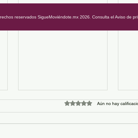
erechos reservados SigueMoviéndote.mx 2026. Consulta el Aviso de pr
Obtuvo 0 de 5 estrellas.
Aún no hay calificac