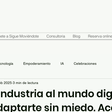
ete a Sigue Moviéndote
Consultoria
Blog
Reserva onlin
cnología
Empoderamiento
IA
Celebraciones
eb 2025
3 min de lectura
industria al mundo digi
aptarte sin miedo. A