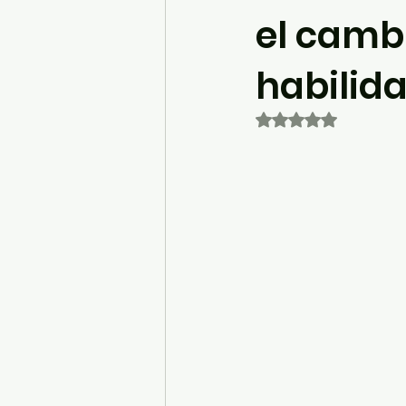
el cambi
habilid
Obtuvo NaN de 5 es