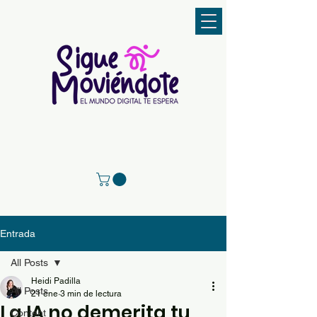
Entrada
All Posts
Heidi Padilla
All Posts
21 ene
3 min de lectura
La IA no demerita tu
Content