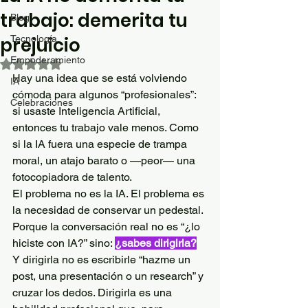
trabajo: demerita tu
Blog
prejuicio
Tecnología
Empoderamiento
Obtuvo NaN de 5 estrellas.
Hay una idea que se está volviendo 
IA
cómoda para algunos “profesionales”: 
Celebraciones
si usaste Inteligencia Artificial, 
entonces tu trabajo vale menos. Como 
si la IA fuera una especie de trampa 
moral, un atajo barato o —peor— una 
fotocopiadora de talento.
El problema no es la IA. El problema es 
la necesidad de conservar un pedestal.
Porque la conversación real no es “¿lo 
hiciste con IA?” sino: 
¿sabes dirigirla?
Y dirigirla no es escribirle “hazme un 
post, una presentación o un research” y 
cruzar los dedos. Dirigirla es una 