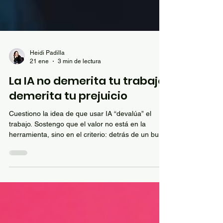
Heidi Padilla
21 ene
3 min de lectura
La IA no demerita tu trabajo:
demerita tu prejuicio
Cuestiono la idea de que usar IA “devalúa” el
trabajo. Sostengo que el valor no está en la
herramienta, sino en el criterio: detrás de un buen
prompt hay experiencia, técnica y pensamiento
crítico. La IA no homologa resultados; amplifica
diferencias entre profesionales. Cierro con un
reto: mismo brief, mismo tiempo, ambos con IA…
que hable el resultado.