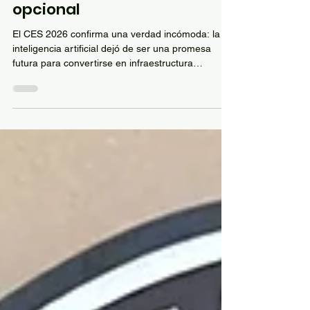
CES 2026: cuando lo
imposible dejó de ser
opcional
El CES 2026 confirma una verdad incómoda: la
inteligencia artificial dejó de ser una promesa
futura para convertirse en infraestructura
esencial. Lo que antes parecía imposible hoy es
un salto obligado. Este artículo ofrece una mirada
crítica y humana sobre cómo la IA pasó de ser
una tendencia a un asistente real, cómo el CES
está cambiando de protagonistas —de las
grandes marcas a las startups— y por qué la
salud, la privacidad y la gobernanza tecnológica
son ahora el verdad